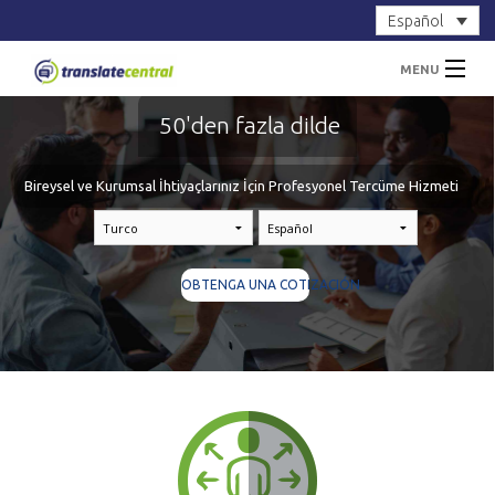
Español
MENU
50'den fazla dilde
INICIO
SERVICIOS
Bireysel ve Kurumsal İhtiyaçlarınız İçin Profesyonel Tercüme Hizmeti
SOBRE NOSOTROS
OBTENGA UNA COTIZACIÓN
CONTACTOS
Iniciar sesión
Registrarse
OBTENGA UNA COTIZACIÓN