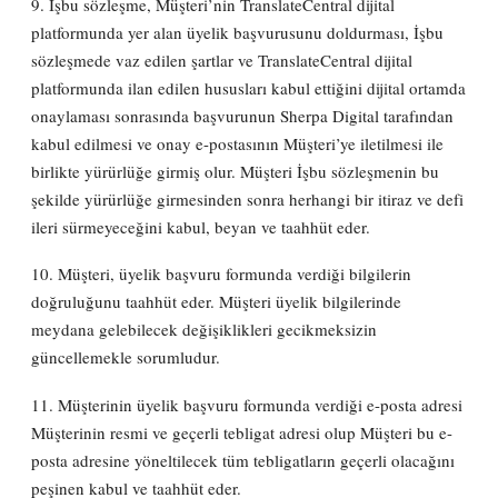
9. İşbu sözleşme, Müşteri’nin TranslateCentral dijital
platformunda yer alan üyelik başvurusunu doldurması, İşbu
sözleşmede vaz edilen şartlar ve TranslateCentral dijital
platformunda ilan edilen hususları kabul ettiğini dijital ortamda
onaylaması sonrasında başvurunun Sherpa Digital tarafından
kabul edilmesi ve onay e-postasının Müşteri’ye iletilmesi ile
birlikte yürürlüğe girmiş olur. Müşteri İşbu sözleşmenin bu
şekilde yürürlüğe girmesinden sonra herhangi bir itiraz ve defi
ileri sürmeyeceğini kabul, beyan ve taahhüt eder.
10. Müşteri, üyelik başvuru formunda verdiği bilgilerin
doğruluğunu taahhüt eder. Müşteri üyelik bilgilerinde
meydana gelebilecek değişiklikleri gecikmeksizin
güncellemekle sorumludur.
11. Müşterinin üyelik başvuru formunda verdiği e-posta adresi
Müşterinin resmi ve geçerli tebligat adresi olup Müşteri bu e-
posta adresine yöneltilecek tüm tebligatların geçerli olacağını
peşinen kabul ve taahhüt eder.