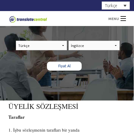
Türkçe
MENU
ANA SAYFA
HİZMETLERİMİZ
HAKKIMIZDA
Fiyat Al
İLETİŞİM
Giriş Yap
Kayıt Ol
Fiyat Al
ÜYELİK SÖZLEŞMESİ
Taraflar
1. İşbu sözleşmenin tarafları bir yanda