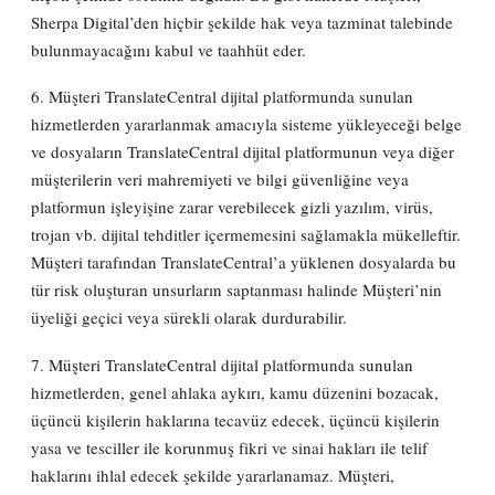
Sherpa Digital’den hiçbir şekilde hak veya tazminat talebinde
bulunmayacağını kabul ve taahhüt eder.
6. Müşteri TranslateCentral dijital platformunda sunulan
hizmetlerden yararlanmak amacıyla sisteme yükleyeceği belge
ve dosyaların TranslateCentral dijital platformunun veya diğer
müşterilerin veri mahremiyeti ve bilgi güvenliğine veya
platformun işleyişine zarar verebilecek gizli yazılım, virüs,
trojan vb. dijital tehditler içermemesini sağlamakla mükelleftir.
Müşteri tarafından TranslateCentral’a yüklenen dosyalarda bu
tür risk oluşturan unsurların saptanması halinde Müşteri’nin
üyeliği geçici veya sürekli olarak durdurabilir.
7. Müşteri TranslateCentral dijital platformunda sunulan
hizmetlerden, genel ahlaka aykırı, kamu düzenini bozacak,
üçüncü kişilerin haklarına tecavüz edecek, üçüncü kişilerin
yasa ve tesciller ile korunmuş fikri ve sinai hakları ile telif
haklarını ihlal edecek şekilde yararlanamaz. Müşteri,